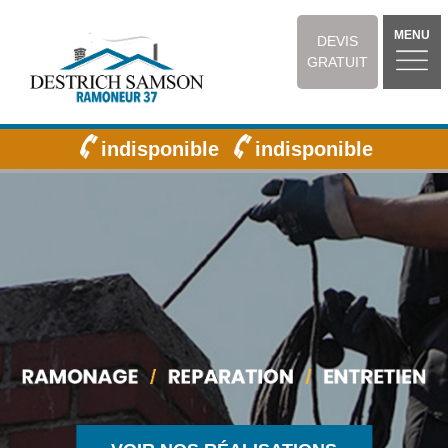
MENU
DEVIS
GRATUIT
indisponible
indisponible