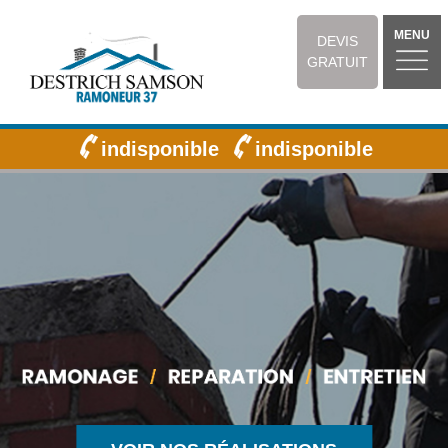
MENU
DEVIS
GRATUIT
indisponible
indisponible