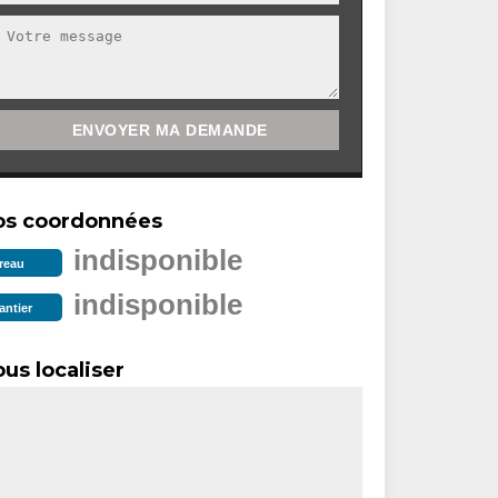
os coordonnées
indisponible
reau
indisponible
antier
us localiser