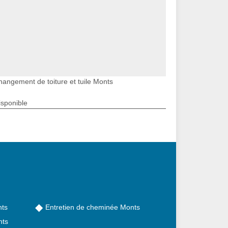
hangement de toiture et tuile Monts
isponible
nts
Entretien de cheminée Monts
nts