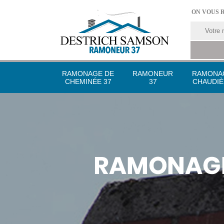
ON VOUS 
RAMONAGE DE
RAMONEUR
RAMONA
CHEMINÉE 37
37
CHAUDIÈ