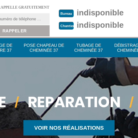
RAPPELLE GRATUITEMENT
indisponible
Bureau
indisponible
Chantier
GE DE
POSE CHAPEAU DE
TUBAGE DE
DÉBISTRA
RE 37
CHEMINÉE 37
CHEMINÉE 37
CHEMINÉE
VOIR NOS RÉALISATIONS