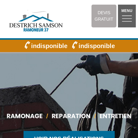
MENU
DEVIS
GRATUIT
indisponible
indisponible