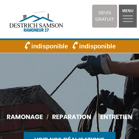
MENU
DEVIS
GRATUIT
indisponible
indisponible