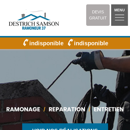
MENU
DEVIS
GRATUIT
indisponible
indisponible