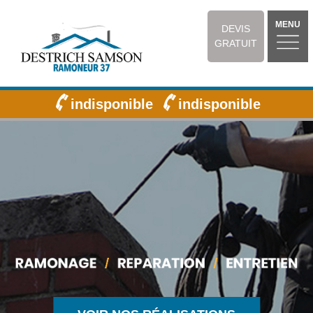
MENU
DEVIS
GRATUIT
indisponible
indisponible