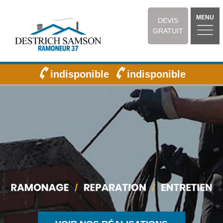
MENU
DEVIS
GRATUIT
indisponible
indisponible