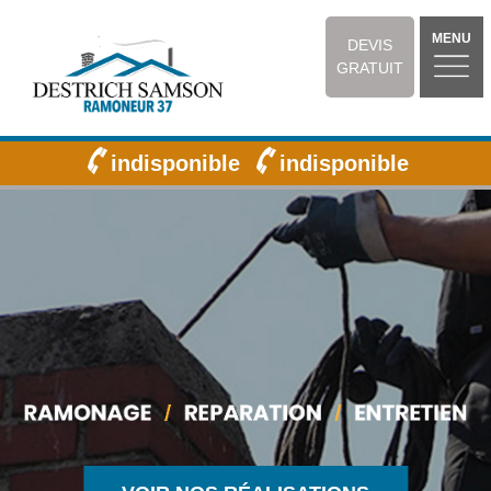
MENU
DEVIS
GRATUIT
indisponible
indisponible