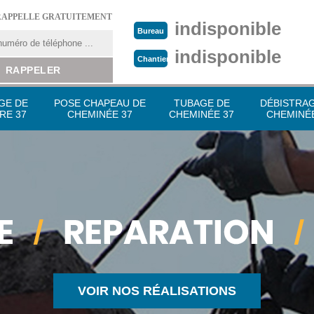
RAPPELLE GRATUITEMENT
indisponible
Bureau
indisponible
Chantier
GE DE
POSE CHAPEAU DE
TUBAGE DE
DÉBISTRA
RE 37
CHEMINÉE 37
CHEMINÉE 37
CHEMINÉE
VOIR NOS RÉALISATIONS