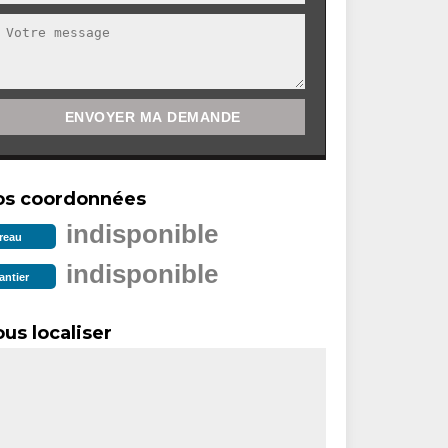
os coordonnées
indisponible
reau
indisponible
antier
us localiser