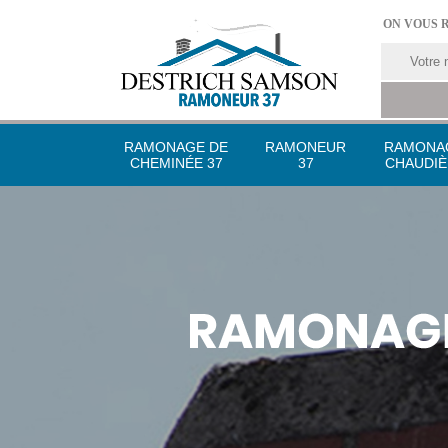
ON VOUS 
RAMONAGE DE
RAMONEUR
RAMONA
CHEMINÉE 37
37
CHAUDIÈ