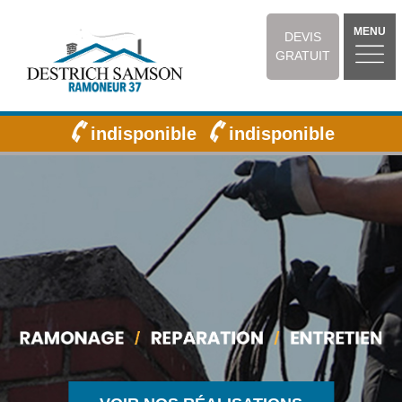
MENU
DEVIS
GRATUIT
indisponible
indisponible