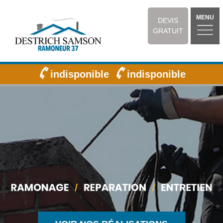
MENU
DEVIS
GRATUIT
indisponible
indisponible