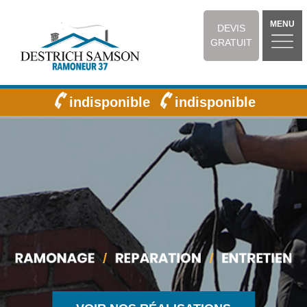
MENU
DEVIS
GRATUIT
indisponible
indisponible