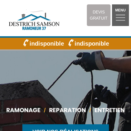
MENU
DEVIS
GRATUIT
indisponible
indisponible