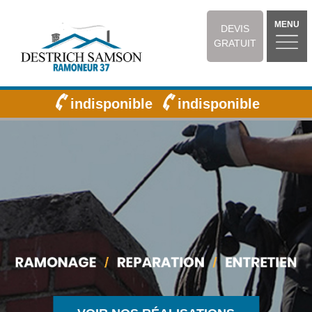
MENU
DEVIS
GRATUIT
indisponible
indisponible