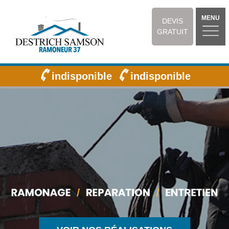
MENU
DEVIS
GRATUIT
indisponible
indisponible