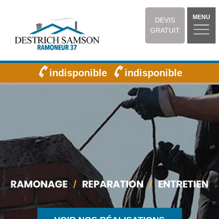
MENU
DEVIS
GRATUIT
indisponible
indisponible