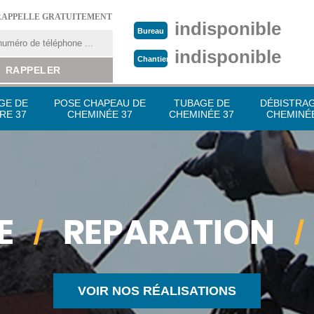
RAPPELLE GRATUITEMENT
indisponible
Bureau
indisponible
Chantier
GE DE
POSE CHAPEAU DE
TUBAGE DE
DÉBISTRA
RE 37
CHEMINÉE 37
CHEMINÉE 37
CHEMINÉE
VOIR NOS RÉALISATIONS