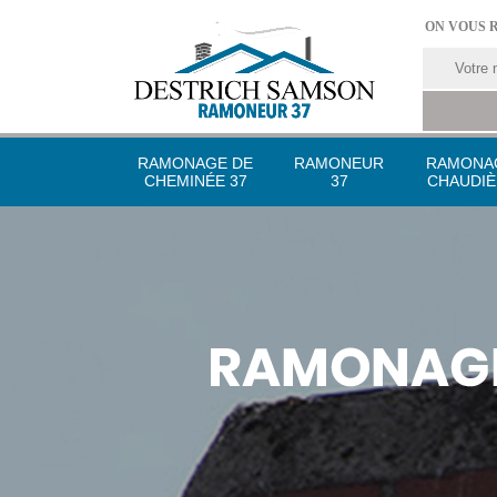
ON VOUS 
RAMONAGE DE
RAMONEUR
RAMONA
CHEMINÉE 37
37
CHAUDIÈ