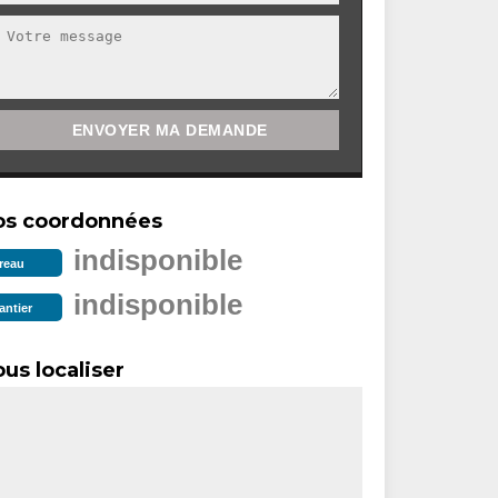
os coordonnées
indisponible
reau
indisponible
antier
us localiser