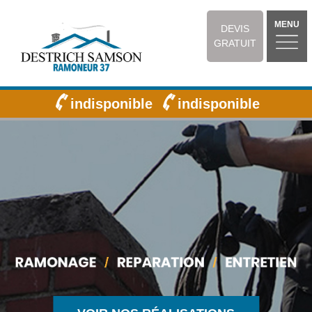
MENU
DEVIS
GRATUIT
indisponible
indisponible