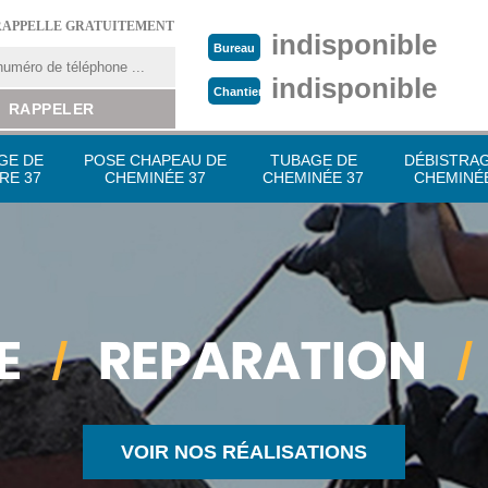
RAPPELLE GRATUITEMENT
indisponible
Bureau
indisponible
Chantier
GE DE
POSE CHAPEAU DE
TUBAGE DE
DÉBISTRA
RE 37
CHEMINÉE 37
CHEMINÉE 37
CHEMINÉE
VOIR NOS RÉALISATIONS