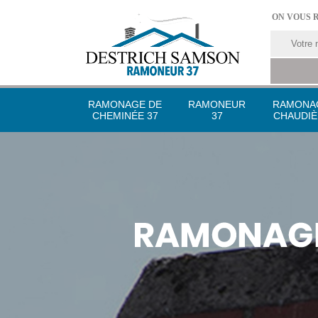
ON VOUS 
RAMONAGE DE
RAMONEUR
RAMONA
CHEMINÉE 37
37
CHAUDIÈ