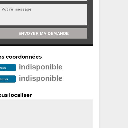
os coordonnées
indisponible
reau
indisponible
antier
us localiser