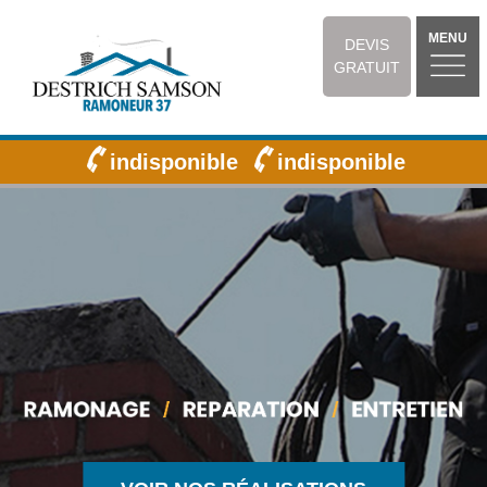
MENU
DEVIS
GRATUIT
indisponible
indisponible