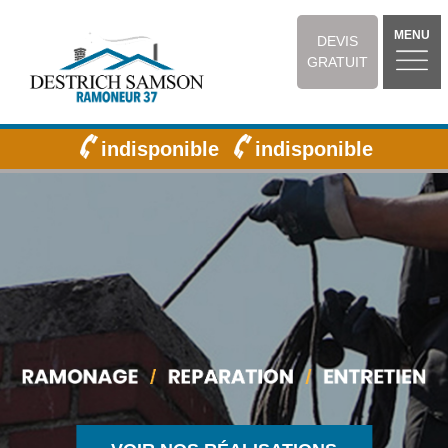
MENU
DEVIS
GRATUIT
indisponible
indisponible