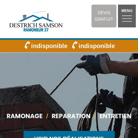
MENU
DEVIS
GRATUIT
indisponible
indisponible