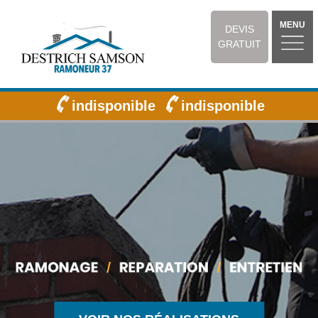
MENU
DEVIS
GRATUIT
indisponible
indisponible