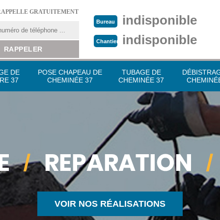
RAPPELLE GRATUITEMENT
indisponible
Bureau
indisponible
Chantier
GE DE
POSE CHAPEAU DE
TUBAGE DE
DÉBISTRA
RE 37
CHEMINÉE 37
CHEMINÉE 37
CHEMINÉE
VOIR NOS RÉALISATIONS