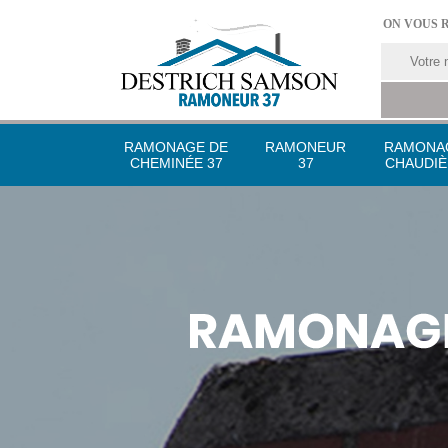
ON VOUS 
RAMONAGE DE
RAMONEUR
RAMONA
CHEMINÉE 37
37
CHAUDIÈ