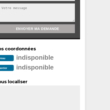
os coordonnées
indisponible
reau
indisponible
antier
us localiser