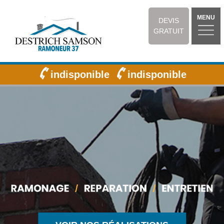
MENU
DEVIS
GRATUIT
indisponible
indisponible