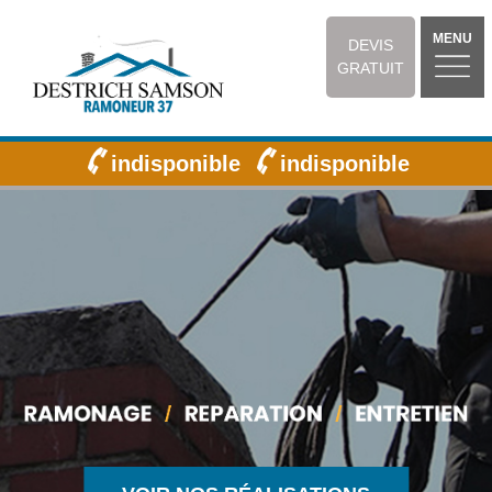
MENU
DEVIS
GRATUIT
indisponible
indisponible