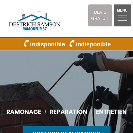
MENU
DEVIS
GRATUIT
indisponible
indisponible