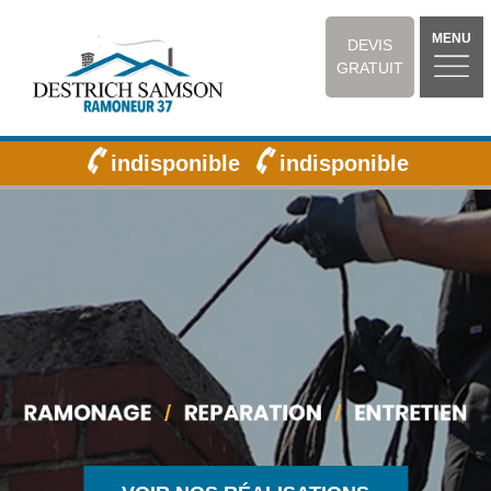
MENU
DEVIS
GRATUIT
indisponible
indisponible