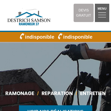
MENU
DEVIS
GRATUIT
indisponible
indisponible