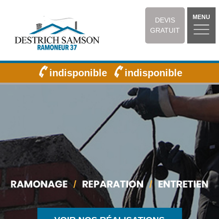
MENU
DEVIS
GRATUIT
indisponible
indisponible