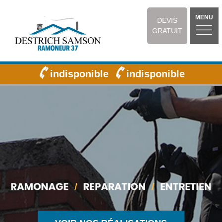
MENU
DEVIS
GRATUIT
indisponible
indisponible