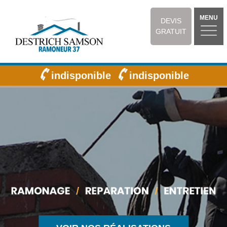
MENU
DEVIS
GRATUIT
indisponible
indisponible