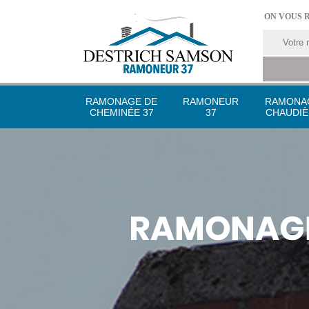
ON VOUS 
RAMONAGE DE
RAMONEUR
RAMONA
CHEMINÉE 37
37
CHAUDIÈ