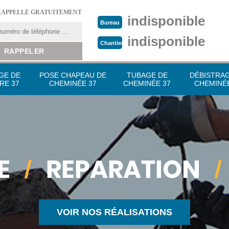
RAPPELLE GRATUITEMENT
indisponible
Bureau
indisponible
Chantier
GE DE
POSE CHAPEAU DE
TUBAGE DE
DÉBISTRA
RE 37
CHEMINÉE 37
CHEMINÉE 37
CHEMINÉE
VOIR NOS RÉALISATIONS