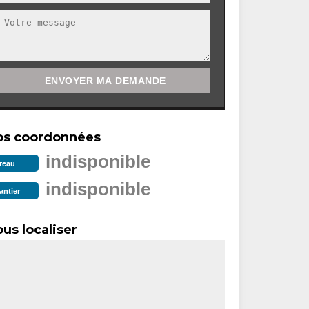
os coordonnées
indisponible
reau
indisponible
antier
us localiser