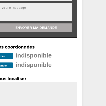
os coordonnées
indisponible
reau
indisponible
antier
us localiser