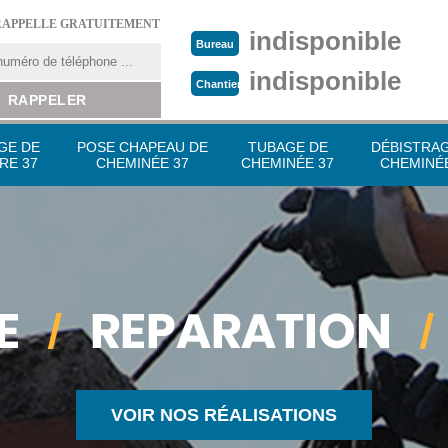
RAPPELLE GRATUITEMENT
indisponible
Bureau
indisponible
Chantier
GE DE
POSE CHAPEAU DE
TUBAGE DE
DÉBISTRA
RE 37
CHEMINÉE 37
CHEMINÉE 37
CHEMINÉE
VOIR NOS RÉALISATIONS