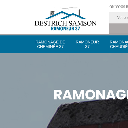
ON VOUS 
RAMONAGE DE
RAMONEUR
RAMONA
CHEMINÉE 37
37
CHAUDIÈ