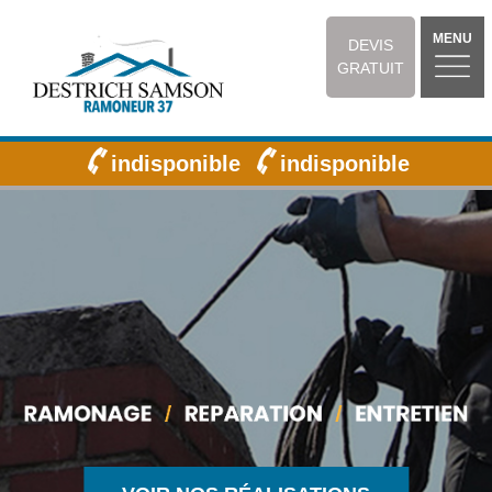
MENU
DEVIS
GRATUIT
indisponible
indisponible