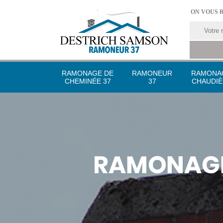
ON VOUS 
RAMONAGE DE
RAMONEUR
RAMONA
CHEMINÉE 37
37
CHAUDIÈ