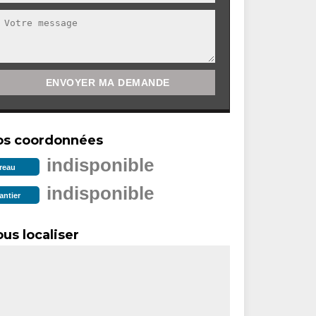
os coordonnées
indisponible
reau
indisponible
antier
us localiser