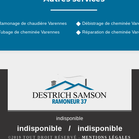
Ramonage de chaudière Varennes
Débistrage de cheminée Va
Tubage de cheminée Varennes
Réparation de cheminée Va
indisponible
indisponible
/
indisponible
©2019 TOUT DROIT RÉSERVÉ -
MENTIONS LÉGALES