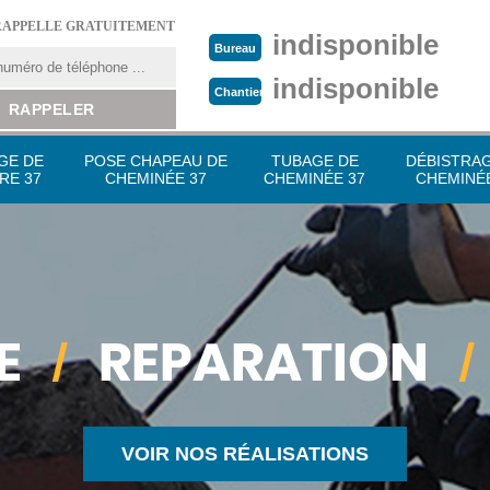
RAPPELLE GRATUITEMENT
indisponible
Bureau
indisponible
Chantier
GE DE
POSE CHAPEAU DE
TUBAGE DE
DÉBISTRA
RE 37
CHEMINÉE 37
CHEMINÉE 37
CHEMINÉE
VOIR NOS RÉALISATIONS