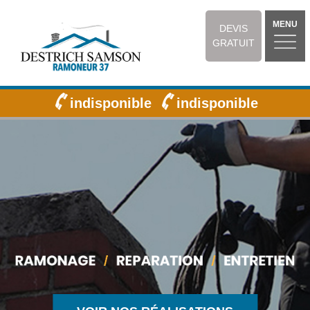
MENU
DEVIS
GRATUIT
indisponible
indisponible