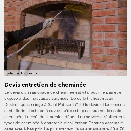
Devis entretien de cheminée
Le devis d’un ramonage de cheminée est vital pour ne pas être
exposé à des mauvaises surprises. De ce fait, chez Artisan
Destrich qui se siège à Saint Patrice 37130 le devis et les conseils
sont offerts. Il est bon à savoir qu’il existe plusieurs modèles de
cheminée. Le coût de l’entretien dépend du service à réaliser et le
types de cheminée à entretenir. Ainsi, Artisan Destrich accomplit
cette acte à bas prix. Le plus souvent, la valeur est entre 40 à 70