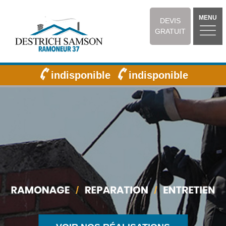
MENU
DEVIS
GRATUIT
indisponible
indisponible