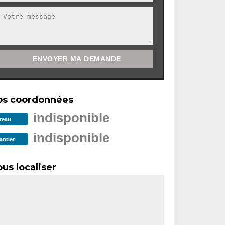
os coordonnées
indisponible
reau
indisponible
antier
us localiser