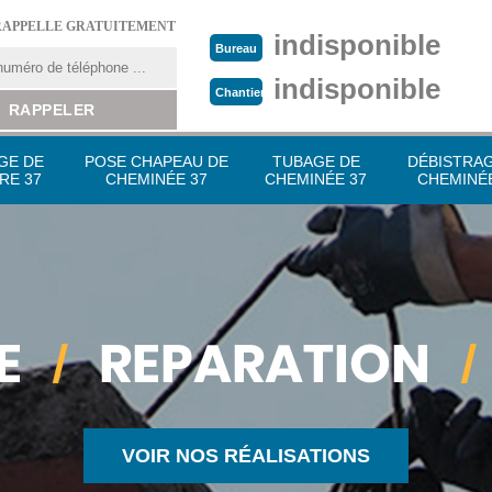
RAPPELLE GRATUITEMENT
indisponible
Bureau
indisponible
Chantier
GE DE
POSE CHAPEAU DE
TUBAGE DE
DÉBISTRA
RE 37
CHEMINÉE 37
CHEMINÉE 37
CHEMINÉE
VOIR NOS RÉALISATIONS