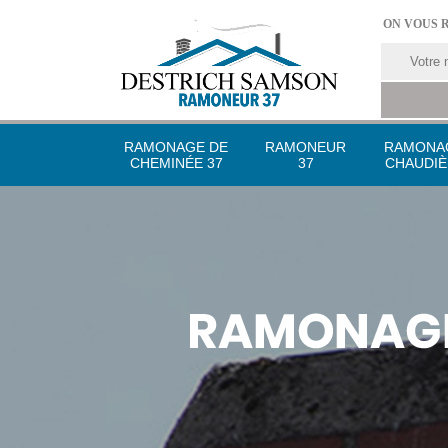
ON VOUS 
RAMONAGE DE
RAMONEUR
RAMONA
CHEMINÉE 37
37
CHAUDIÈ