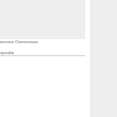
amoneur Chenonceaux
isponible