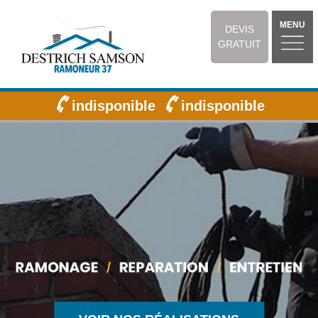
MENU
DEVIS
GRATUIT
indisponible
indisponible