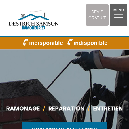
MENU
DEVIS
GRATUIT
indisponible
indisponible