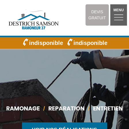
MENU
DEVIS
GRATUIT
indisponible
indisponible