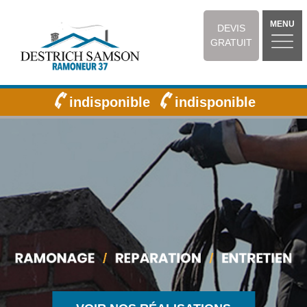
MENU
DEVIS
GRATUIT
indisponible
indisponible