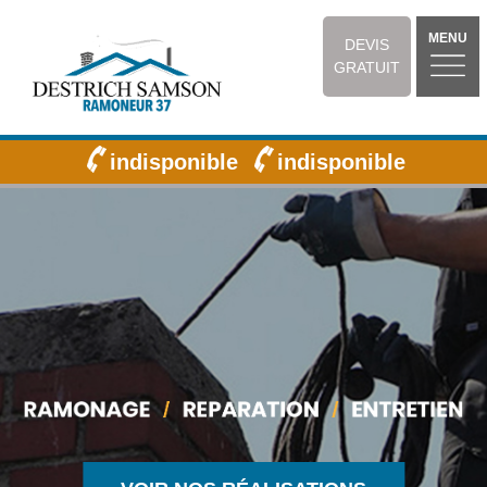
MENU
DEVIS
GRATUIT
indisponible
indisponible