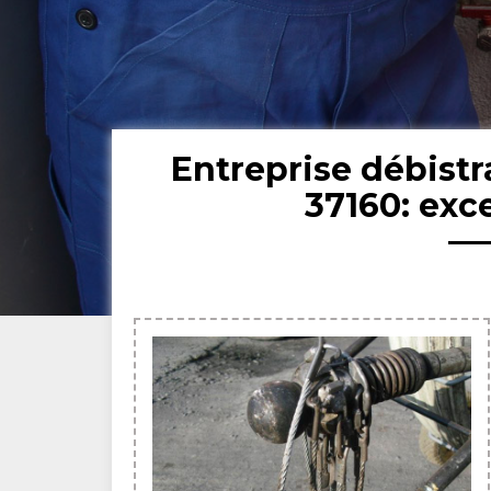
Entreprise débist
37160: exc