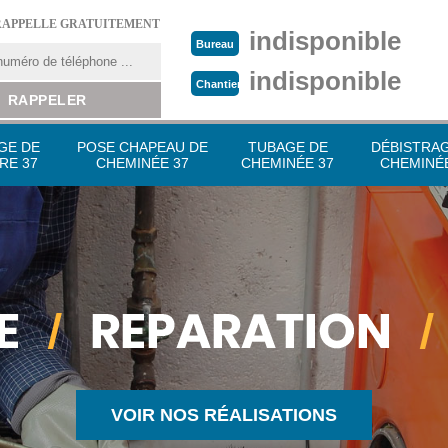
RAPPELLE GRATUITEMENT
indisponible
Bureau
indisponible
Chantier
GE DE
POSE CHAPEAU DE
TUBAGE DE
DÉBISTRA
RE 37
CHEMINÉE 37
CHEMINÉE 37
CHEMINÉE
VOIR NOS RÉALISATIONS