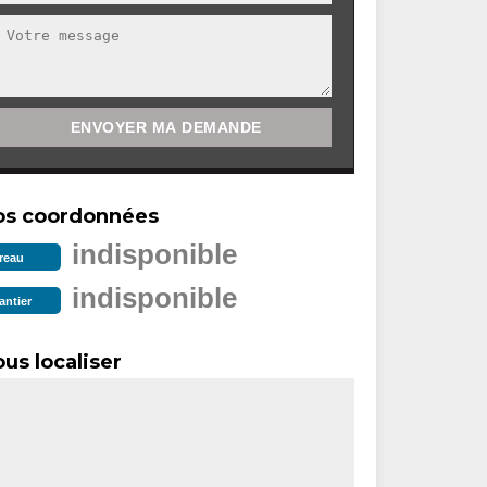
os coordonnées
indisponible
reau
indisponible
antier
us localiser