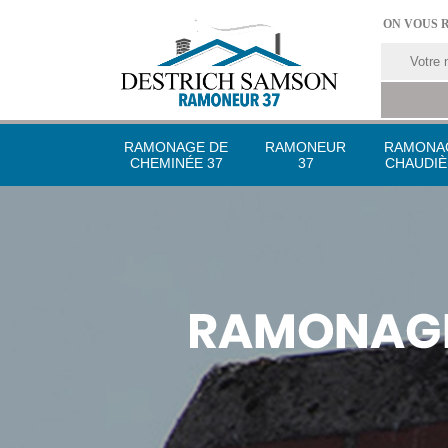
ON VOUS 
RAMONAGE DE
RAMONEUR
RAMONA
CHEMINÉE 37
37
CHAUDIÈ