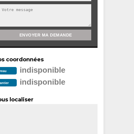
os coordonnées
indisponible
reau
indisponible
antier
us localiser