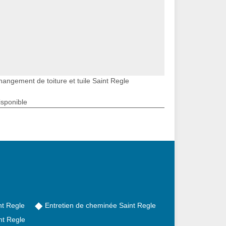
hangement de toiture et tuile Saint Regle
isponible
nt Regle
Entretien de cheminée Saint Regle
nt Regle