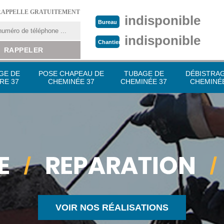
RAPPELLE GRATUITEMENT
indisponible
Bureau
indisponible
Chantier
GE DE
POSE CHAPEAU DE
TUBAGE DE
DÉBISTRA
RE 37
CHEMINÉE 37
CHEMINÉE 37
CHEMINÉE
VOIR NOS RÉALISATIONS