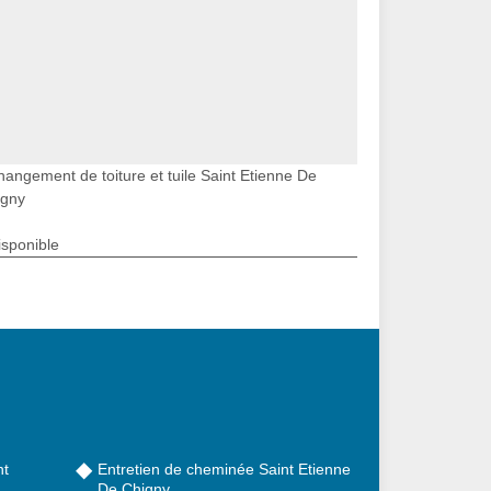
hangement de toiture et tuile Saint Etienne De
igny
isponible
nt
Entretien de cheminée Saint Etienne
De Chigny