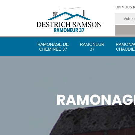
ON VOUS 
RAMONAGE DE
RAMONEUR
RAMONA
CHEMINÉE 37
37
CHAUDIÈ