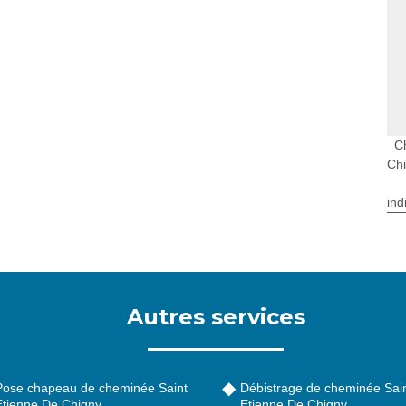
C
Ch
ind
Autres services
Pose chapeau de cheminée Saint
Débistrage de cheminée Sai
Etienne De Chigny
Etienne De Chigny