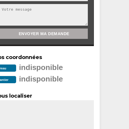
os coordonnées
indisponible
reau
indisponible
antier
us localiser