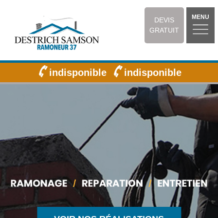
MENU
DEVIS
GRATUIT
indisponible
indisponible