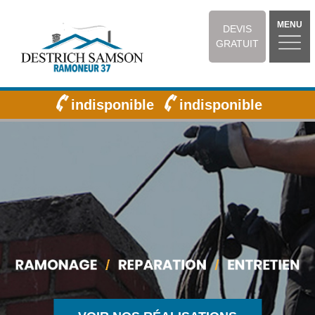
MENU
DEVIS
GRATUIT
indisponible
indisponible